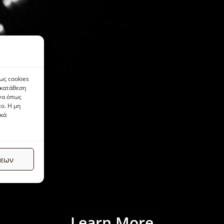
ως cookies
γκατάθεση
ένα όπως
ο. Η μη
ικά
σεων
Learn More