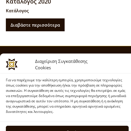
Κατάλογος 2020
Κατάλογος
Διαβάστε περισσότερα
Διαχείριση Συγκατάθεσης
T.
+30 211 0122 208
Cookies
info@strogiloudis.gr
Για να παρέχουμε την καλύτερη εμπειρία, χρησιμοποιούμε τεχνολογίες
όπως cookies για την αποθήκευση ή/και την πρόσβαση σε πληροφορίες
συσκευών. Η συγκατάθεση σε αυτές τις τεχνολογίες θα επιτρέψει σε εμάς
Γ.Ε.ΜΗ. 112301708000
να επεξεργαστούμε δεδομένα όπως συμπεριφορά περιήγησης ή μοναδικά
αναγνωριστικά σε αυτόν τον ιστότοπο. Η μη συγκατάθεση ή η ανάκληση
της συγκατάθεσης, μπορεί να επηρεάσει αρνητικά αρνητικά ορισμένες
Newsletter
δυνατότητες και λειτουργίες.